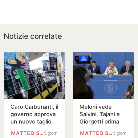
Notizie correlate
Caro Carburanti, il
Meloni vede
governo approva
Salvini, Tajani e
un nuovo taglio
Giorgetti prima
alle accise per il
del Cdm
MATTEO SALVINI
MATTEO SALVINI
5 giorni
5 giorni
gasolio