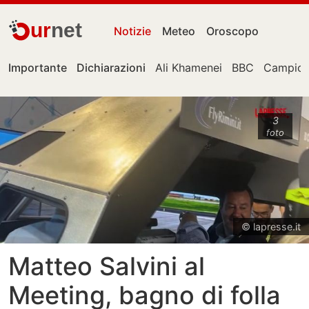
ur
net
Notizie
Meteo
Oroscopo
Importante
Dichiarazioni
Ali Khamenei
BBC
Campion
3
foto
© lapresse.it
Matteo Salvini al
Meeting, bagno di folla