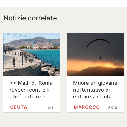
Notizie correlate
++ Madrid, 'Roma
Muore un giovane
revochi controlli
nel tentativo di
alle frontiere o
entrare a Ceuta
adotteremo
col parapendio
CEUTA
MAROCCO
7 ore
9 ore
misure' ++