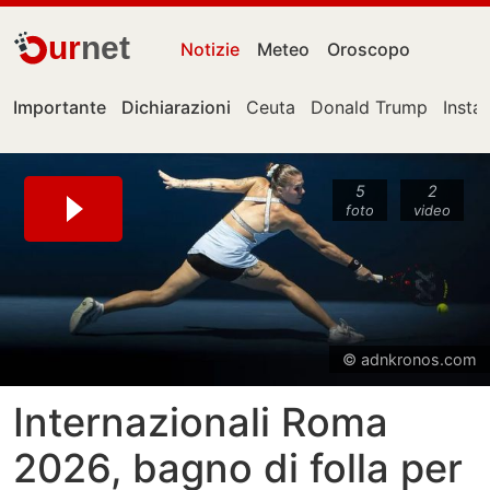
ur
net
Notizie
Meteo
Oroscopo
Importante
Dichiarazioni
Ceuta
Donald Trump
Insta
5
2
foto
video
© adnkronos.com
Internazionali Roma
2026, bagno di folla per