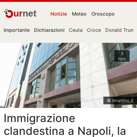
ur
net
Notizie
Meteo
Oroscopo
Importante
Dichiarazioni
Ceuta
Croce
Donald Trum
5
foto
© ilmattino.it
Immigrazione
clandestina a Napoli, la