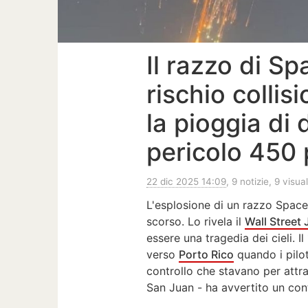
Il razzo di Sp
rischio collis
la pioggia di 
pericolo 450
22 dic 2025 14:09
, 9 notizie, 9 visua
L'esplosione di un razzo Space
scorso. Lo rivela il
Wall Street 
essere una tragedia dei cieli. I
verso
Porto Rico
quando i pilo
controllo che stavano per attr
San Juan - ha avvertito un cont