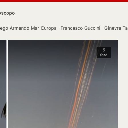
oscopo
iego Armando Maradona
Europa
Francesco Guccini
Ginevra T
5
foto