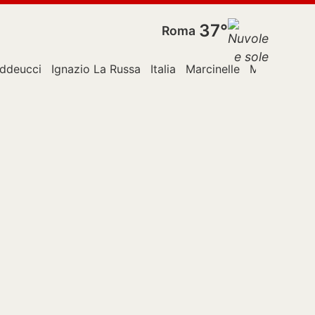
37°
Roma
addeucci
Ignazio La Russa
Italia
Marcinelle
Milano
Pari