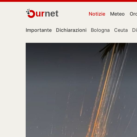
ur
net
Notizie
Meteo
Or
Importante
Dichiarazioni
Bologna
Ceuta
D