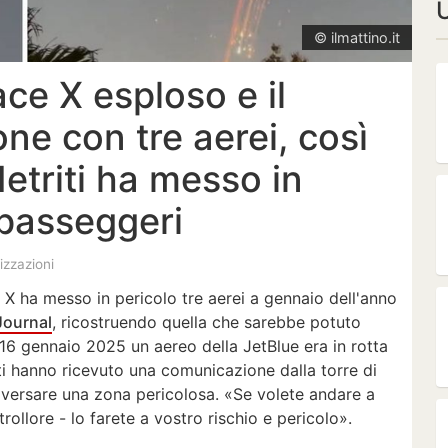
U
© ilmattino.it
ace X esploso e il
ione con tre aerei, così
detriti ha messo in
 passeggeri
lizzazioni
 X ha messo in pericolo tre aerei a gennaio dell'anno
Journal
, ricostruendo quella che sarebbe potuto
l 16 gennaio 2025 un aereo della JetBlue era in rotta
ti hanno ricevuto una comunicazione dalla torre di
aversare una zona pericolosa. «Se volete andare a
rollore - lo farete a vostro rischio e pericolo».