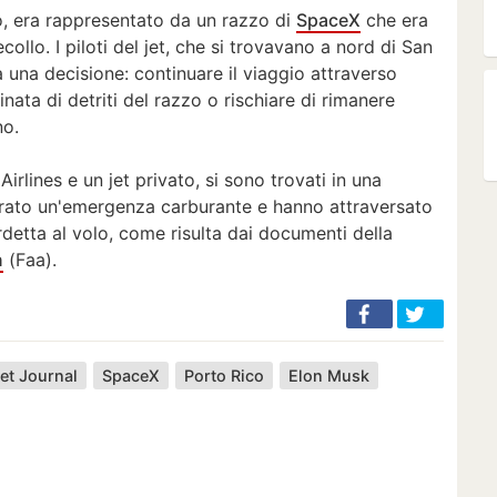
aio, era rappresentato da un razzo di
SpaceX
che era
ollo. I piloti del jet, che si trovavano a nord di San
a una decisione: continuare il viaggio attraverso
ata di detriti del razzo o rischiare di rimanere
no.
 Airlines e un jet privato, si sono trovati in una
arato un'emergenza carburante e hanno attraversato
etta al volo, come risulta dai documenti della
n
(Faa).
eet Journal
SpaceX
Porto Rico
Elon Musk