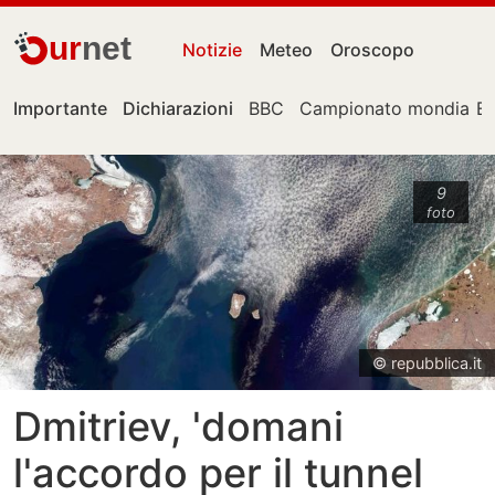
ur
net
Notizie
Meteo
Oroscopo
Importante
Dichiarazioni
BBC
Campionato mondiale
E
9
foto
© repubblica.it
Dmitriev, 'domani
l'accordo per il tunnel