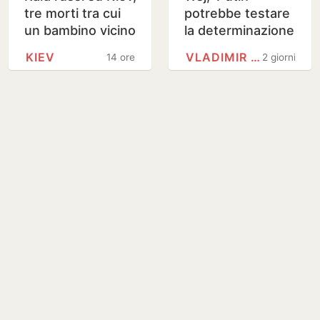
tre morti tra cui
potrebbe testare
un bambino vicino
la determinazione
alla capitale
Nato con attacco
KIEV
VLADIMIR PUTIN
14 ore
2 giorni
limitato'