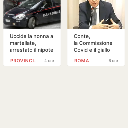
Uccide la nonna a
Conte,
martellate,
la Commissione
arrestato il nipote
Covid e il giallo
25enne
della lettera
PROVINCIA DI CHIETI
ROMA
4 ore
6 ore
anonima sulle
mascherine “da
100 milioni di…