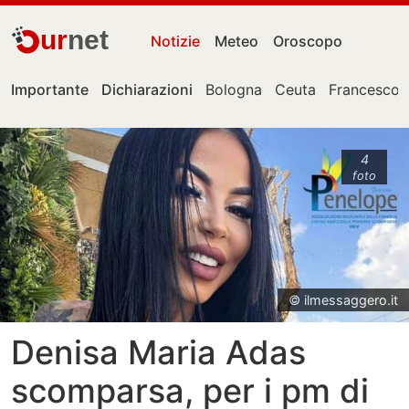
ur
net
Notizie
Meteo
Oroscopo
Importante
Dichiarazioni
Bologna
Ceuta
Francesco 
4
foto
© ilmessaggero.it
Denisa Maria Adas
scomparsa, per i pm di