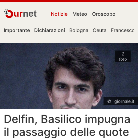
ur
net
Notizie
Meteo
Oroscopo
Importante
Dichiarazioni
Bologna
Ceuta
Francesco 
2
foto
© ilgiornale.it
Delfin, Basilico impugna
il passaggio delle quote