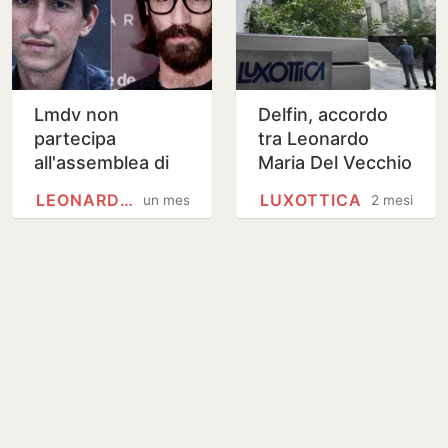
Lmdv non
Delfin, accordo
partecipa
tra Leonardo
all'assemblea di
Maria Del Vecchio
Delfin, criticità
e Rocco Basilico
LEONARDO DA VINCI
LUXOTTICA
un mese
2 mesi
irrisolte