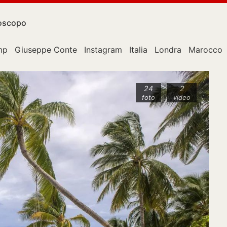
oscopo
mp
Giuseppe Conte
Instagram
Italia
Londra
Marocco
24
2
foto
video