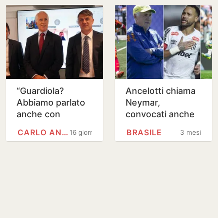
“Guardiola?
Ancelotti chiama
Abbiamo parlato
Neymar,
anche con
convocati anche
Ancelotti”: Maldini
Wesley e Bremer:
CARLO ANCELOTTI
BRASILE
16 giorni
3 mesi
sul nuovo ct
la lista ufficiale del
Brasile per i…