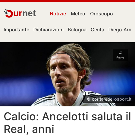
ur
net
Notizie
Meteo
Oroscopo
Importante
Dichiarazioni
Bologna
Ceuta
Diego Arm
4
foto
© corrieredellosport.it
Calcio: Ancelotti saluta il
Real, anni