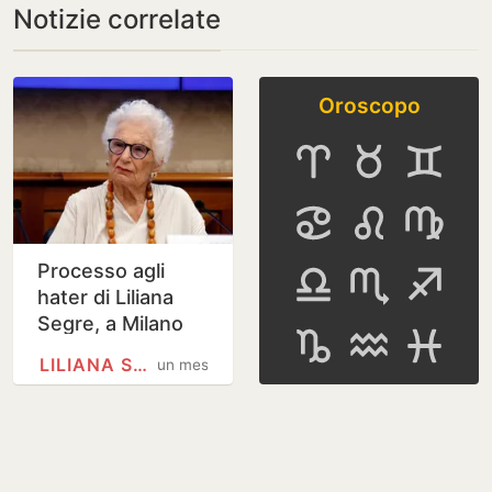
Notizie correlate
Oroscopo
Processo agli
hater di Liliana
Segre, a Milano
arriva la prima
LILIANA SEGRE
un mese
condanna