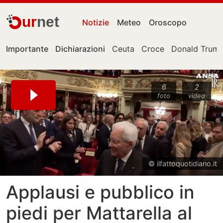
ur
net
Notizie
Meteo
Oroscopo
Importante
Dichiarazioni
Ceuta
Croce
Donald Trum
6
2
foto
video
© ilfattoquotidiano.it
Applausi e pubblico in
piedi per Mattarella al