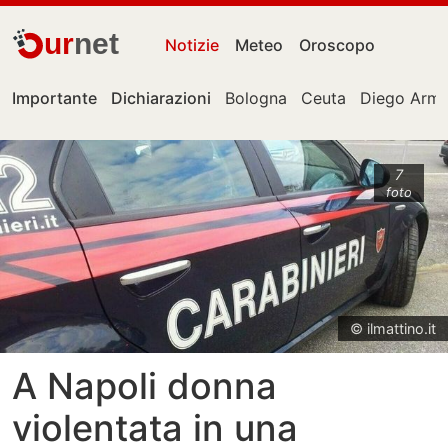
ur
net
Notizie
Meteo
Oroscopo
Importante
Dichiarazioni
Bologna
Ceuta
Diego Arm
7
foto
© ilmattino.it
A Napoli donna
violentata in una