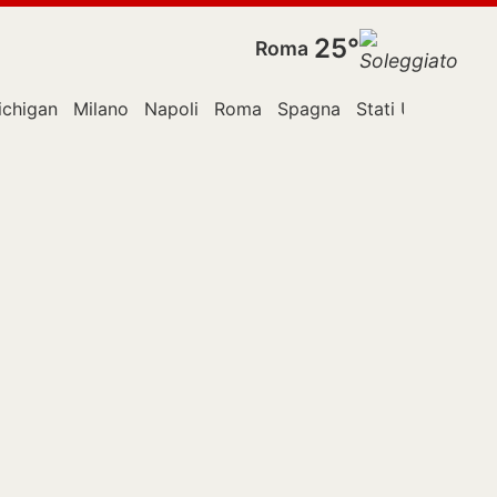
25°
Roma
ichigan
Milano
Napoli
Roma
Spagna
Stati Uniti
TikT