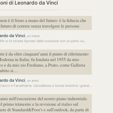
ioni di Leonardo da Vinci
o non è il freno a mano del futuro: è la fiducia che
 futuro di correre senza travolgere le persone
ardo da Vinci
,
un mese
lfin si fa strada l’ipotesi della scissione con un patto su…
rte è da oltre cinquant’anni il punto di riferimento
Moderna in Italia; fu fondata nel 1955 da mio
o e da mio zio Frediano, a Prato, come Galleria
subito si…
ardo da Vinci
,
un anno
Carlo Cracco e Farsettiarte. L’eccellenza a tavola incontra i grandi…
amo nell'esecuzione del nostro piano industriale.
del primo trimestre e la revisione al rialzo sul
parte di Standard&Poor's e sull'outlook, da parte di