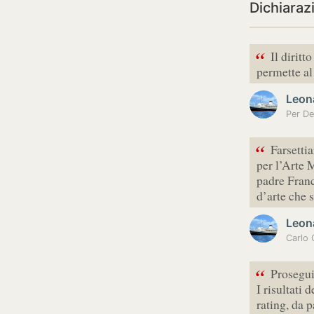
Dichiaraz
“
Il diritt
permette al
Leon
Per De
“
Farsettia
per l’Arte 
padre Franc
d’arte che 
Leon
“
Prosegui
I risultati 
rating, da 