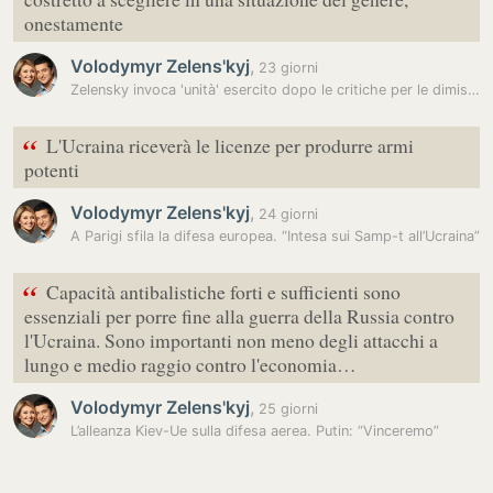
onestamente
Volodymyr Zelens'kyj
,
23 giorni
Zelensky invoca 'unità' esercito dopo le critiche per le dimissioni di…
“
L'Ucraina riceverà le licenze per produrre armi
potenti
Volodymyr Zelens'kyj
,
24 giorni
A Parigi sfila la difesa europea. “Intesa sui Samp-t all’Ucraina”
“
Capacità antibalistiche forti e sufficienti sono
essenziali per porre fine alla guerra della Russia contro
l'Ucraina. Sono importanti non meno degli attacchi a
lungo e medio raggio contro l'economia…
Volodymyr Zelens'kyj
,
25 giorni
L’alleanza Kiev-Ue sulla difesa aerea. Putin: “Vinceremo”