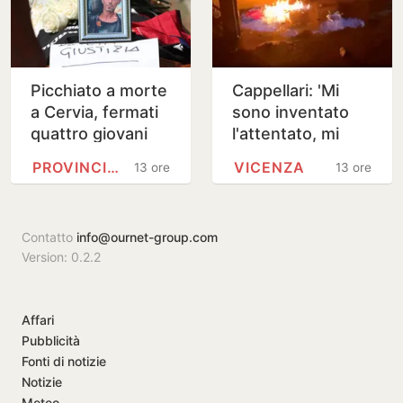
Picchiato a morte
Cappellari: 'Mi
a Cervia, fermati
sono inventato
quattro giovani
l'attentato, mi
tra i 19 e 23 anni
scuso con tutti'
PROVINCIA DI FORLÌ-CESENA
VICENZA
13 ore
13 ore
Contatto
info@ournet-group.com
Version: 0.2.2
Affari
Pubblicità
Fonti di notizie
Notizie
Meteo