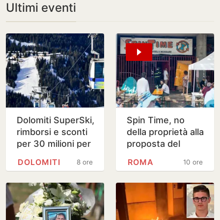
Ultimi eventi
Dolomiti SuperSki,
Spin Time, no
rimborsi e sconti
della proprietà alla
per 30 milioni per
proposta del
skipass Veneto e
Campidoglio
DOLOMITI
ROMA
8 ore
10 ore
Trentino: chi ne
ha diritto…