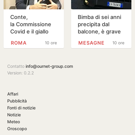
Conte,
Bimba di sei anni
la Commissione
precipita dal
Covid e il giallo
balcone, è grave
della lettera
ROMA
MESAGNE
10 ore
10 ore
anonima sulle
mascherine “da
100 milioni di…
Contatto
info@ournet-group.com
Version: 0.2.2
Affari
Pubblicità
Fonti di notizie
Notizie
Meteo
Oroscopo