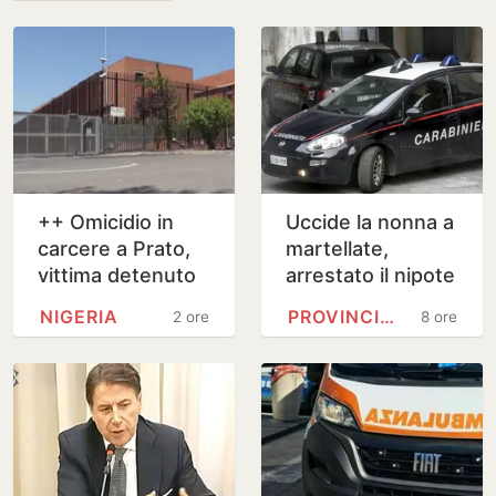
++ Omicidio in
Uccide la nonna a
carcere a Prato,
martellate,
vittima detenuto
arrestato il nipote
32enne ++
25enne
NIGERIA
PROVINCIA DI CHIETI
2 ore
8 ore