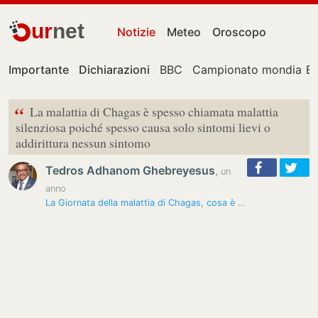
ur
net
Notizie
Meteo
Oroscopo
Importante
Dichiarazioni
BBC
Campionato mondiale
E
“
La malattia di Chagas è spesso chiamata malattia
silenziosa poiché spesso causa solo sintomi lievi o
addirittura nessun sintomo
Tedros Adhanom Ghebreyesus
,
un
anno
La Giornata della malattia di Chagas, cosa è e come si trasmette