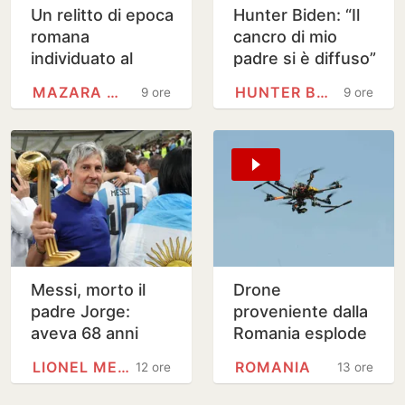
Un relitto di epoca
Hunter Biden: “Il
romana
cancro di mio
individuato al
padre si è diffuso”
largo di Mazara
MAZARA DEL VALLO
HUNTER BIDEN
9 ore
9 ore
del Vallo
Messi, morto il
Drone
padre Jorge:
proveniente dalla
aveva 68 anni
Romania esplode
vicino a gasdotto
LIONEL MESSI
ROMANIA
12 ore
13 ore
bulgaro