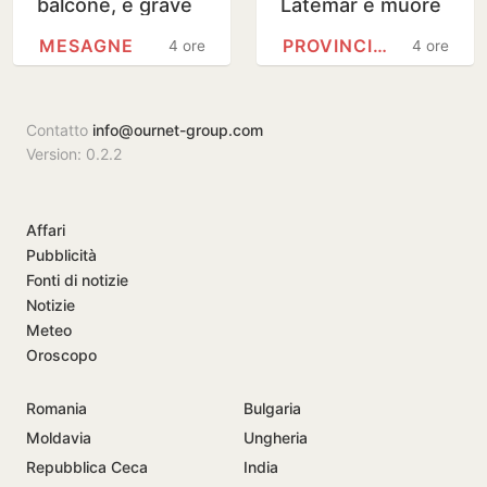
balcone, è grave
Latemar e muore
MESAGNE
PROVINCIA DI TRENTO
4 ore
4 ore
Contatto
info@ournet-group.com
Version: 0.2.2
Affari
Pubblicità
Fonti di notizie
Notizie
Meteo
Oroscopo
Romania
Bulgaria
Moldavia
Ungheria
Repubblica Ceca
India