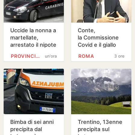
Uccide la nonna a
Conte,
martellate,
la Commissione
arrestato il nipote
Covid e il giallo
25enne
della lettera
PROVINCIA DI CHIETI
ROMA
un'ora
3 ore
anonima sulle
mascherine “da
100 milioni di…
Bimba di sei anni
Trentino, 13enne
precipita dal
precipita sul