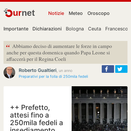
ur
net
Notizie
Meteo
Oroscopo
Importante
Dichiarazioni
Bologna
Ceuta
Francesco 
“
Abbiamo deciso di aumentare le forze in campo
anche per questa domenica quando Papa Leone si
affaccerà per il Regina Coeli
Roberto Gualtieri
,
un anno
Preparativi per la folla di 250mila fedeli
++ Prefetto,
attesi fino a
250mila fedeli a
insediamento