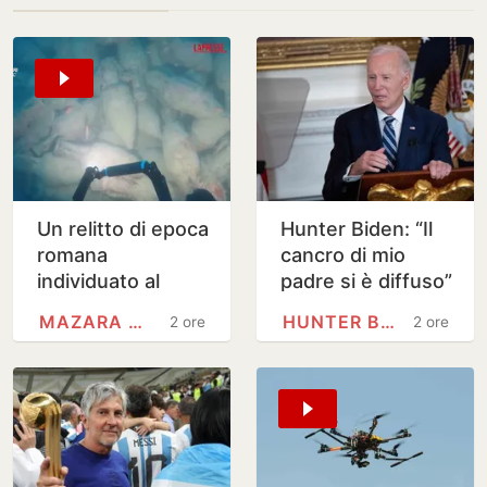
Un relitto di epoca
Hunter Biden: “Il
romana
cancro di mio
individuato al
padre si è diffuso”
largo di Mazara
MAZARA DEL VALLO
HUNTER BIDEN
2 ore
2 ore
del Vallo