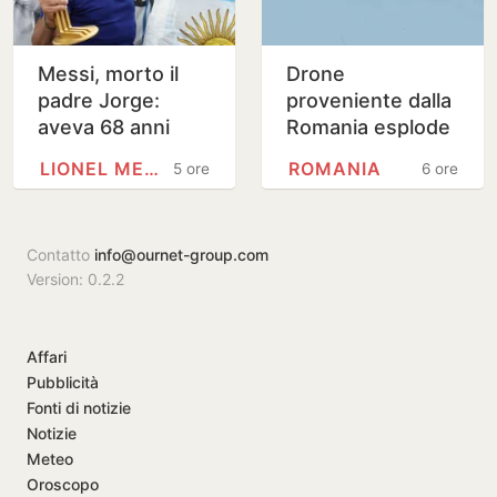
Messi, morto il
Drone
padre Jorge:
proveniente dalla
aveva 68 anni
Romania esplode
vicino a gasdotto
LIONEL MESSI
ROMANIA
5 ore
6 ore
bulgaro
Contatto
info@ournet-group.com
Version: 0.2.2
Affari
Pubblicità
Fonti di notizie
Notizie
Meteo
Oroscopo