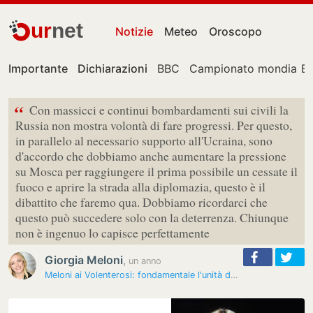
ur
net
Notizie
Meteo
Oroscopo
Importante
Dichiarazioni
BBC
Campionato mondiale
E
“
Con massicci e continui bombardamenti sui civili la
Russia non mostra volontà di fare progressi. Per questo,
in parallelo al necessario supporto all'Ucraina, sono
d'accordo che dobbiamo anche aumentare la pressione
su Mosca per raggiungere il prima possibile un cessate il
fuoco e aprire la strada alla diplomazia, questo è il
dibattito che faremo qua. Dobbiamo ricordarci che
questo può succedere solo con la deterrenza. Chiunque
non è ingenuo lo capisce perfettamente
Giorgia Meloni
,
un anno
Meloni ai Volenterosi: fondamentale l'unità dell'Occidente