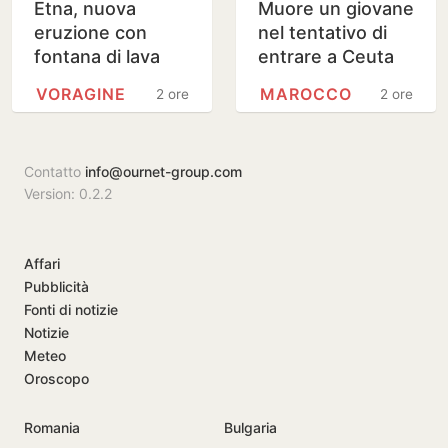
Etna, nuova
Muore un giovane
eruzione con
nel tentativo di
fontana di lava
entrare a Ceuta
dalla Voragine:
col parapendio
VORAGINE
MAROCCO
2 ore
2 ore
nube vulcanica
verso Sud-Est,
voli…
Contatto
info@ournet-group.com
Version: 0.2.2
Affari
Pubblicità
Fonti di notizie
Notizie
Meteo
Oroscopo
Romania
Bulgaria