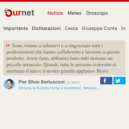
ur
net
Notizie
Meteo
Oroscopo
Importante
Dichiarazioni
Ceuta
Giuseppe Conte
Ins
“
Sono venuto a salutarvi e a ringraziare tutti i
professionisti che hanno collaborato e lavorato a questo
prodotto. Avete fatto, abbiamo fatto tutti insieme un
piccolo miracolo. Quindi, tutte le persone coinvolte si
meritano il mio e il nostro grande applauso. Bravi
Pier Silvio Berlusconi
,
un anno
Striscia la Notizia torna a novembre, l’annuncio dell’inviato storico…