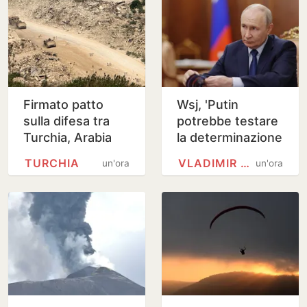
Firmato patto
Wsj, 'Putin
sulla difesa tra
potrebbe testare
Turchia, Arabia
la determinazione
Saudita e
Nato con attacco
TURCHIA
VLADIMIR PUTIN
un'ora
un'ora
Pakistan
limitato'