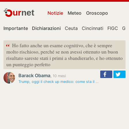
ur
net
Notizie
Meteo
Oroscopo
Importante
Dichiarazioni
Ceuta
Cincinnati
FIGC
Gia
“
Ho fatto anche un esame cognitivo, che è sempre
molto rischioso, perché se non avessi ottenuto un buon
risultato sareste stati i primi a sbandierarlo, e ho ottenuto
un punteggio perfetto
Barack Obama
,
10 mesi
Trump, oggi il check up medico: come sta il presidente Usa