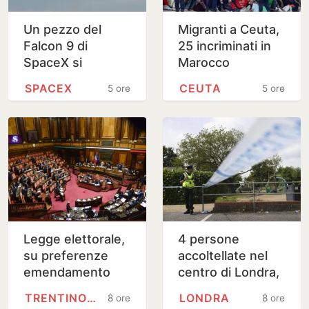
Un pezzo del
Migranti a Ceuta,
Falcon 9 di
25 incriminati in
SpaceX si
Marocco
schianta sulla
SPACEX
CEUTA
5 ore
5 ore
Luna
Legge elettorale,
4 persone
su preferenze
accoltellate nel
emendamento
centro di Londra,
unitario del
arrestata una
TRENTINO-ALTO ADIGE
LONDRA
8 ore
8 ore
centrodestra al
donna