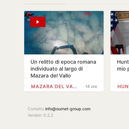
Un relitto di epoca romana
Hunte
individuato al largo di
mio 
Mazara del Vallo
MAZARA DEL VALLO
HUN
14 ore
Contatto
info@ournet-group.com
Version: 0.2.2