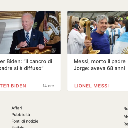
r Biden: “Il cancro di
Messi, morto il padre
padre si è diffuso”
Jorge: aveva 68 anni
TER BIDEN
LIONEL MESSI
14 ore
Affari
Ro
Pubblicità
Mo
Fonti di notizie
Re
Notizie