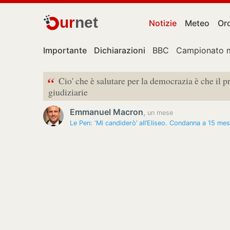
ur
net
Notizie
Meteo
Or
Importante
Dichiarazioni
BBC
Campionato 
“
Cio' che è salutare per la democrazia è che il 
giudiziarie
Emmanuel Macron
,
un mese
Le Pen: ‘Mi candiderò’ all’Eliseo. Condanna a 15 mes