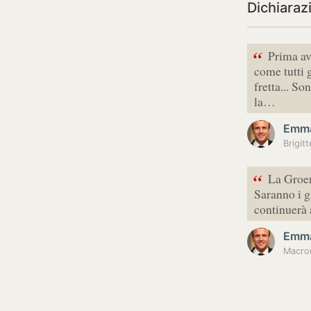
Dichiaraz
“
Prima ave
come tutti g
fretta... So
la…
Emma
Brigit
“
La Groen
Saranno i g
continuerà 
Emma
Macron