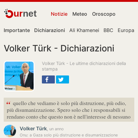
ur
net
Notizie
Meteo
Oroscopo
Importante
Dichiarazioni
Ali Khamenei
BBC
Europa
Volker Türk - Dichiarazioni
Volker Türk - Le ultime dichiarazioni della
stampa
“
quello che vediamo è solo più distruzione, più odio,
più disumanizzazione. Spero solo che i responsabili si
rendano conto che questo non è nell'interesse di nessuno
Volker Türk
,
un anno
Onu: a Gaza solo più distruzione e disumanizzazione