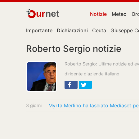
ur
net
Notizie
Meteo
Or
Importante
Dichiarazioni
Ceuta
Giuseppe C
Roberto Sergio notizie
Roberto Sergio: Ultime notizie ed e
dirigente d'azienda italiano
3 giorni