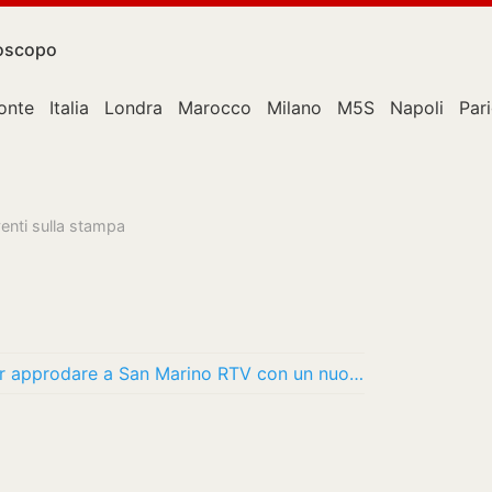
oscopo
onte
Italia
Londra
Marocco
Milano
M5S
Napoli
Pari
venti sulla stampa
Myrta Merlino ha lasciato Mediaset per approdare a San Marino RTV con un nuovo programma…