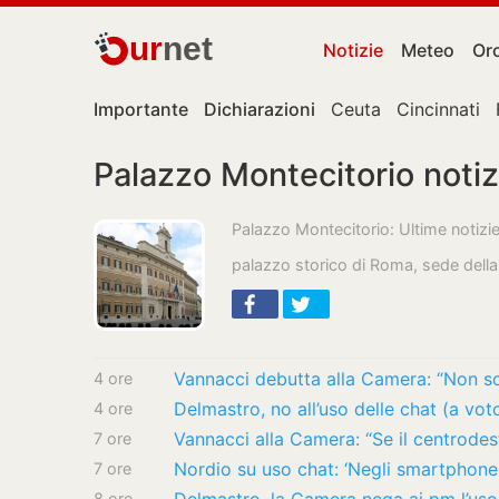
ur
net
Notizie
Meteo
Or
Importante
Dichiarazioni
Ceuta
Cincinnati
Palazzo Montecitorio notiz
Palazzo Montecitorio: Ultime notizi
palazzo storico di Roma, sede dell
Vannacci debutta alla Camera: “Non so
4 ore
4 ore
7 ore
Nordio su uso chat: ‘Negli smartphone c
7 ore
8 ore