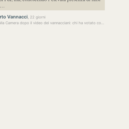
he…
rto Vannacci
,
22 giorni
Caos alla Camera dopo il video dei vannacciani: chi ha votato contro…