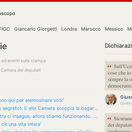
oscopo
FIGC
Giancarlo Giorgetti
Londra
Marocco
Messico
M
ie
Dichiaraz
e ed eventi sulla stampa
“
Sull'Ucra
a Camera dei deputati
cose che io
sempre la s
democratic
Gius
no qui per elemosinare voti”
Delmastro, no all’uso delle chat (a voto segreto). E alla Camera scoppia la bagarre
Vannacci alla Camera: “Se il centrodestra ci insegue, allora stiamo funzionando. Grillo?…
“
Sicurame
’è una vita intera’
dei deputat
preferenze 