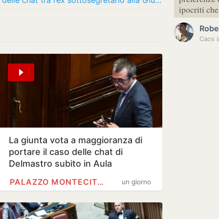
Delmastro, la Camera nega ai pm l’uso delle chat tra l’ex sottosegretario alla Giustizia e…
ipocriti c
Robe
La giunta vota a maggioranza di
portare il caso delle chat di
Delmastro subito in Aula
PALAZZO MONTECITORIO
un giorno