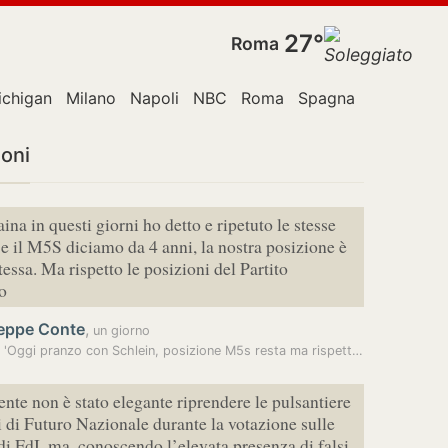
27°
Roma
ichigan
Milano
Napoli
NBC
Roma
Spagna
Stati Uniti
ioni
ina in questi giorni ho detto e ripetuto le stesse
 e il M5S diciamo da 4 anni, la nostra posizione è
tessa. Ma rispetto le posizioni del Partito
o
eppe Conte
,
un giorno
Conte: 'Oggi pranzo con Schlein, posizione M5s resta ma rispetto per…
nte non è stato elegante riprendere le pulsantiere
i di Futuro Nazionale durante la votazione sulle
di FdI, ma, conoscendo l’elevata presenza di falsi