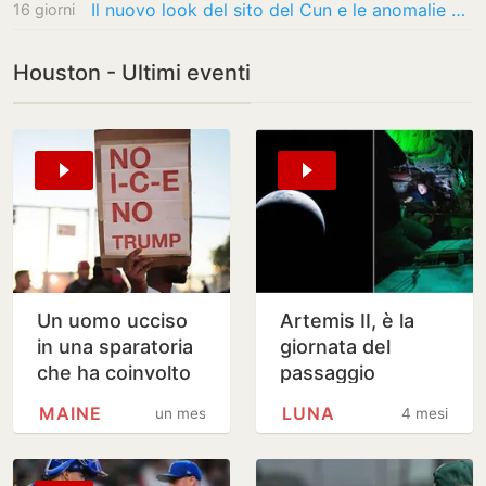
Il nuovo look del sito del Cun e le anomalie delle missioni lunari della Nasa
16 giorni
Houston - Ultimi eventi
Un uomo ucciso
Artemis II, è la
in una sparatoria
giornata del
che ha coinvolto
passaggio
agenti dell'Ice in
ravvicinato alla
MAINE
LUNA
un mese
4 mesi
Maine
Luna