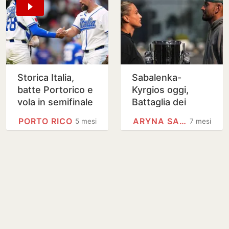
Storica Italia,
Sabalenka-
batte Portorico e
Kyrgios oggi,
vola in semifinale
Battaglia dei
al World Classic
Sessi. Orario e
PORTO RICO
ARYNA SABALENKA
5 mesi
7 mesi
dove vederla in tv
in chiaro