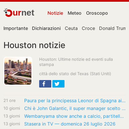
ur
net
Notizie
Meteo
Oroscopo
Importante
Dichiarazioni
Ceuta
Croce
Donald Trum
Houston notizie
Houston: Ultime notizie ed eventi sulla
stampa
città dello stato del Texas (Stati Uniti)
Paura per la principessa Leonor di Spagna ai Mondiali, arrestato un uomo
21 ore
Chi è John Galantic, il super manager scelto da Friedkin alla guida della Roma
10 giorni
Wembanyama show anche a calcio, partitella e numeri in Texas
13 giorni
Stasera in TV — domenica 26 luglio 2026
13 giorni