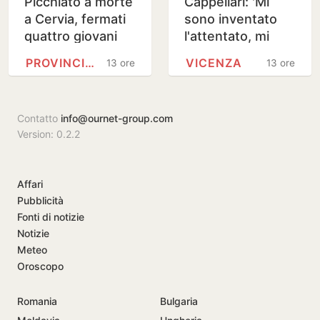
Picchiato a morte
Cappellari: 'Mi
a Cervia, fermati
sono inventato
quattro giovani
l'attentato, mi
tra i 19 e 23 anni
scuso con tutti'
PROVINCIA DI FORLÌ-CESENA
VICENZA
13 ore
13 ore
Contatto
info@ournet-group.com
Version: 0.2.2
Affari
Pubblicità
Fonti di notizie
Notizie
Meteo
Oroscopo
Romania
Bulgaria