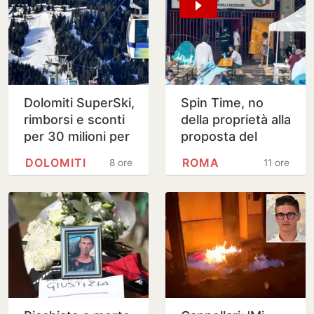
Dolomiti SuperSki,
Spin Time, no
rimborsi e sconti
della proprietà alla
per 30 milioni per
proposta del
skipass Veneto e
Campidoglio
DOLOMITI
ROMA
8 ore
11 ore
Trentino: chi ne
ha diritto…