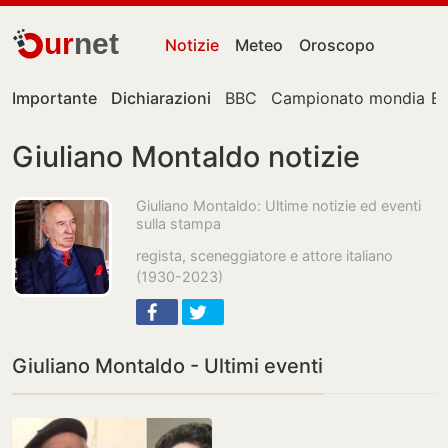
ur
net
Notizie
Meteo
Oroscopo
Importante
Dichiarazioni
BBC
Campionato mondiale
E
Giuliano Montaldo notizie
Giuliano Montaldo: Ultime notizie ed eventi
sulla stampa
regista, sceneggiatore e attore italiano
(1930-2023)
Giuliano Montaldo - Ultimi eventi