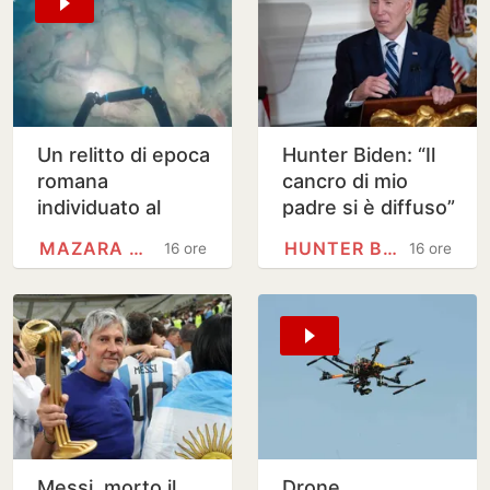
Un relitto di epoca
Hunter Biden: “Il
romana
cancro di mio
individuato al
padre si è diffuso”
largo di Mazara
MAZARA DEL VALLO
HUNTER BIDEN
16 ore
16 ore
del Vallo
Messi, morto il
Drone