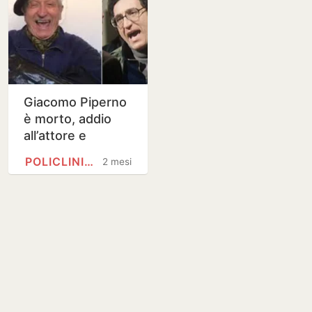
Giacomo Piperno
è morto, addio
all’attore e
doppiatore: da
POLICLINICO UMBERTO I
2 mesi
Tornatore a Scola,
una vita da
cinema