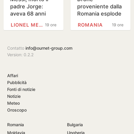
padre Jorge:
proveniente dalla
aveva 68 anni
Romania esplode
vicino a gasdotto
LIONEL MESSI
ROMANIA
19 ore
19 ore
bulgaro
Contatto
info@ournet-group.com
Version: 0.2.2
Affari
Pubblicità
Fonti di notizie
Notizie
Meteo
Oroscopo
Romania
Bulgaria
Moldavia
Ungheria