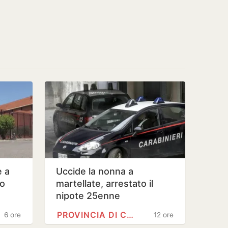
e a
Uccide la nonna a
to
martellate, arrestato il
nipote 25enne
PROVINCIA DI CHIETI
6 ore
12 ore