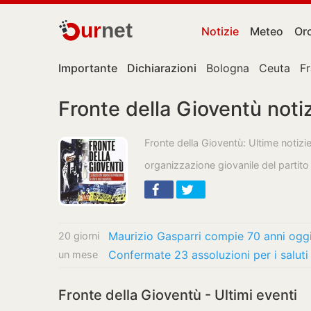
ur
net
Notizie
Meteo
Or
Importante
Dichiarazioni
Bologna
Ceuta
F
Fronte della Gioventù noti
Fronte della Gioventù: Ultime notizi
organizzazione giovanile del partit
20 giorni
Confermate 23 assoluzioni per i saluti
un mese
Fronte della Gioventù - Ultimi eventi