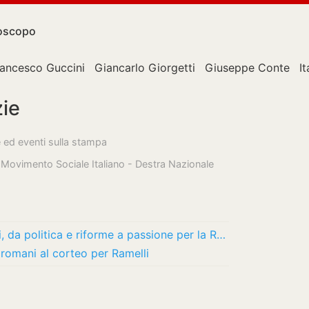
oscopo
rancesco Guccini
Giancarlo Giorgetti
Giuseppe Conte
It
zie
e ed eventi sulla stampa
o Movimento Sociale Italiano - Destra Nazionale
Maurizio Gasparri compie 70 anni oggi, da politica e riforme a passione per la Roma
 romani al corteo per Ramelli