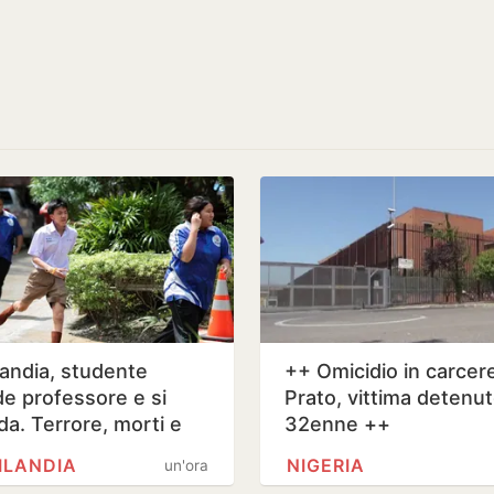
landia, studente
++ Omicidio in carcer
de professore e si
Prato, vittima detenu
da. Terrore, morti e
32enne ++
i in una scuola
ILANDIA
NIGERIA
un'ora