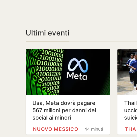
Ultimi eventi
Usa, Meta dovrà pagare
Thai
567 milioni per danni dei
ucci
social ai minori
suici
ferit
NUOVO MESSICO
THA
44 minuti