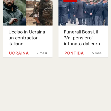
Ucciso in Ucraina
Funerali Bossi, il
un contractor
'Va, pensiero'
italiano
intonato dal coro
degli Alpini chiude
UCRAINA
PONTIDA
2 mesi
5 mesi
la cerimonia