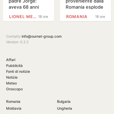
padre Jorge:
proveniente dalla
aveva 68 anni
Romania esplode
vicino a gasdotto
LIONEL MESSI
ROMANIA
18 ore
18 ore
bulgaro
Contatto
info@ournet-group.com
Version: 0.2.2
Affari
Pubblicità
Fonti di notizie
Notizie
Meteo
Oroscopo
Romania
Bulgaria
Moldavia
Ungheria