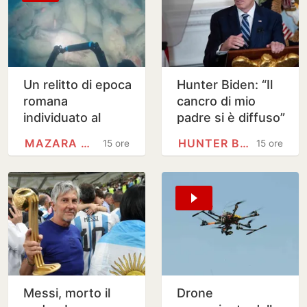
Un relitto di epoca
Hunter Biden: “Il
romana
cancro di mio
individuato al
padre si è diffuso”
largo di Mazara
MAZARA DEL VALLO
HUNTER BIDEN
15 ore
15 ore
del Vallo
Messi, morto il
Drone