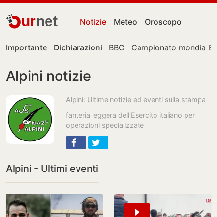
ur
net
Notizie
Meteo
Oroscopo
Importante
Dichiarazioni
BBC
Campionato mondiale
E
Alpini notizie
Alpini: Ultime notizie ed eventi sulla stampa
fanteria leggera dell'Esercito italiano per
operazioni specializzate
Alpini - Ultimi eventi